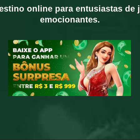
estino online para entusiastas de 
emocionantes.