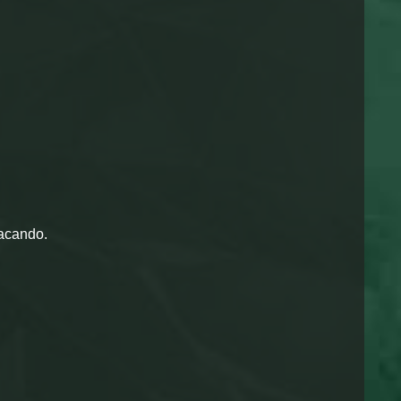
acando.