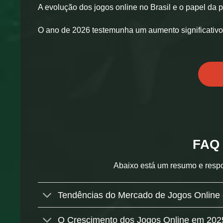
A evolução dos jogos online no Brasil e o papel da p
O ano de 2026 testemunha um aumento significativo 
FAQ 
Abaixo está um resumo e respo
Tendências do Mercado de Jogos Online
O Crescimento dos Jogos Online em 202