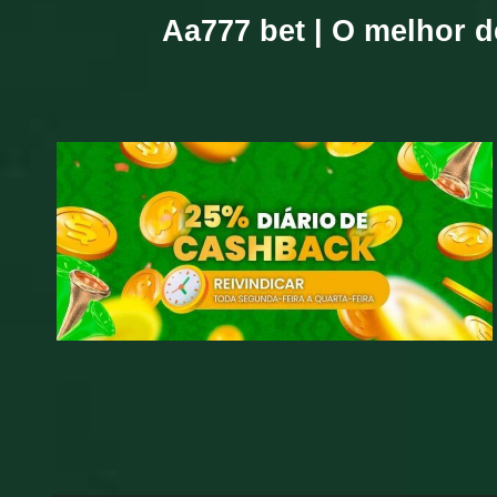
Aa777 bet
| O melhor d