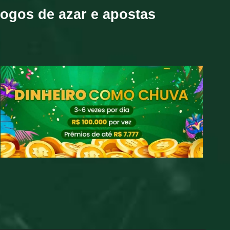
jogos de azar e apostas