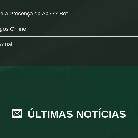
 e a Presença da Aa777 Bet
gos Online
Atual
ÚLTIMAS NOTÍCIAS