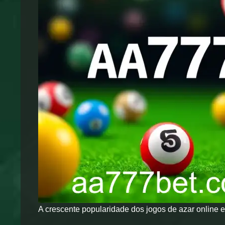
A crescente popularidade dos jogos de azar online 