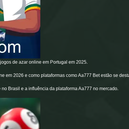
jogos de azar online em Portugal em 2025.
ine em 2026 e como plataformas como Aa777 Bet estão se dest
no Brasil e a influência da plataforma Aa777 no mercado.