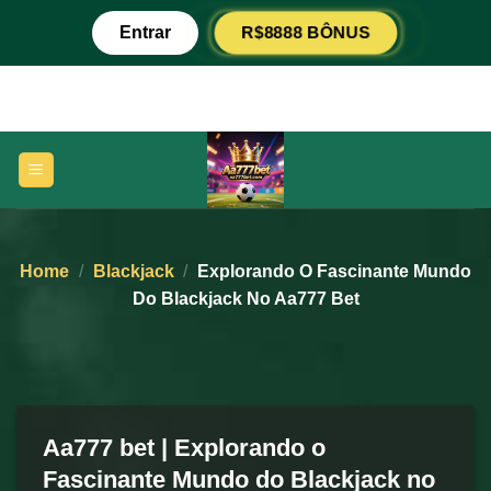
Skip
Entrar
R$8888 BÔNUS
to
content
Home
/
Blackjack
/
Explorando O Fascinante Mundo
Do Blackjack No Aa777 Bet
Aa777 bet | Explorando o
Fascinante Mundo do Blackjack no