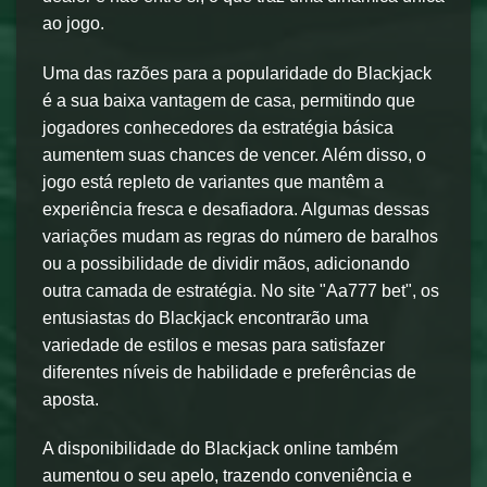
ao jogo.
Uma das razões para a popularidade do Blackjack
é a sua baixa vantagem de casa, permitindo que
jogadores conhecedores da estratégia básica
aumentem suas chances de vencer. Além disso, o
jogo está repleto de variantes que mantêm a
experiência fresca e desafiadora. Algumas dessas
variações mudam as regras do número de baralhos
ou a possibilidade de dividir mãos, adicionando
outra camada de estratégia. No site "Aa777 bet", os
entusiastas do Blackjack encontrarão uma
variedade de estilos e mesas para satisfazer
diferentes níveis de habilidade e preferências de
aposta.
A disponibilidade do Blackjack online também
aumentou o seu apelo, trazendo conveniência e