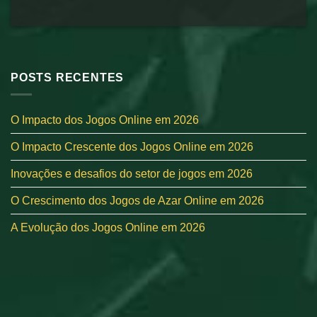
POSTS RECENTES
O Impacto dos Jogos Online em 2026
O Impacto Crescente dos Jogos Online em 2026
Inovações e desafios do setor de jogos em 2026
O Crescimento dos Jogos de Azar Online em 2026
A Evolução dos Jogos Online em 2026