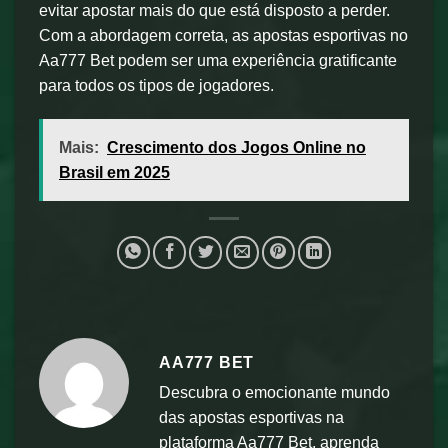
evitar apostar mais do que está disposto a perder.
Com a abordagem correta, as apostas esportivas no
Aa777 Bet podem ser uma experiência gratificante
para todos os tipos de jogadores.
Mais:
Crescimento dos Jogos Online no
Brasil em 2025
AA777 BET
Descubra o emocionante mundo
das apostas esportivas na
plataforma Aa777 Bet, aprenda