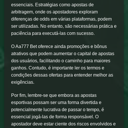
essenciais. Estratégias como apostas de
arbitragem, onde os apostadores exploram
diferenças de odds em várias plataformas, podem
ser utilizadas. No entanto, são necessárias prática e
paciência para executá-las com sucesso.
O Aa777 Bet oferece ainda promoções e bônus
atrativos que podem aumentar o capital de apostas
dos usuários, facilitando o caminho para maiores
ganhos. Contudo, é importante ler os termos e
condições dessas ofertas para entender melhor as
exigências.
Por fim, lembre-se que embora as apostas
esportivas possam ser uma forma divertida e
potencialmente lucrativa de passar o tempo, é
essencial jogá-las de forma responsável. O
apostador deve estar ciente dos riscos envolvidos e