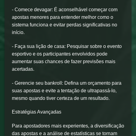
- Comece devagar: É aconselhável começar com
apostas menores para entender melhor como o
sistema funciona e evitar perdas significativas no
início.
- Faça sua lição de casa: Pesquisar sobre o evento
esportivo e os participantes envolvidos pode
aumentar suas chances de fazer previsões mais
acertadas.
- Gerencie seu bankroll: Defina um orçamento para
suas apostas e evite a tentação de ultrapassá-lo,
mesmo quando tiver certeza de um resultado.
Estratégias Avançadas
Para apostadores mais experientes, a diversificação
das apostas e a análise de estatísticas se tornam