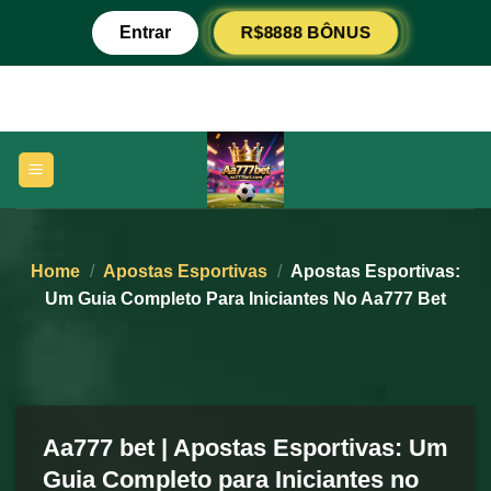
Skip
R$8888 BÔNUS
Entrar
to
content
Home
/
Apostas Esportivas
/
Apostas Esportivas:
Um Guia Completo Para Iniciantes No Aa777 Bet
Aa777 bet | Apostas Esportivas: Um
Guia Completo para Iniciantes no