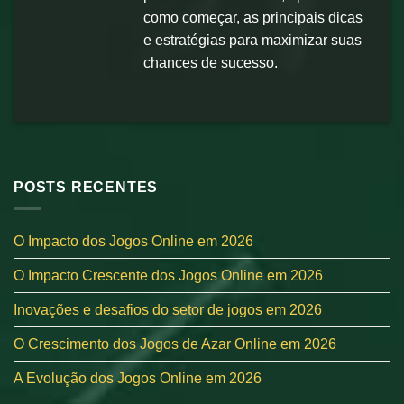
como começar, as principais dicas
e estratégias para maximizar suas
chances de sucesso.
POSTS RECENTES
O Impacto dos Jogos Online em 2026
O Impacto Crescente dos Jogos Online em 2026
Inovações e desafios do setor de jogos em 2026
O Crescimento dos Jogos de Azar Online em 2026
A Evolução dos Jogos Online em 2026