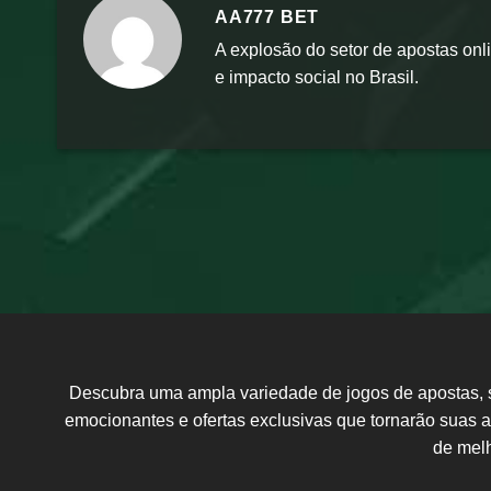
AA777 BET
A explosão do setor de apostas on
e impacto social no Brasil.
Descubra uma ampla variedade de jogos de apostas, s
emocionantes e ofertas exclusivas que tornarão suas 
de melh