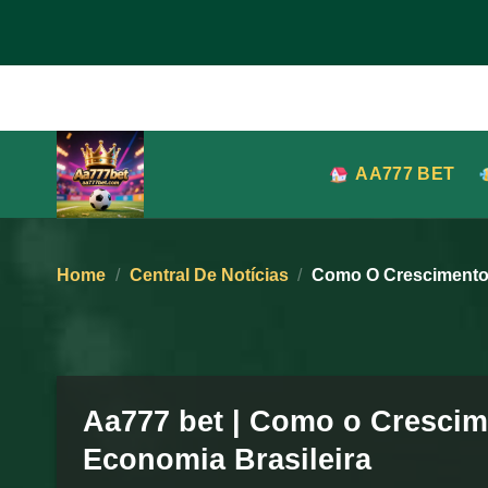
Skip
to
content
AA777 BET
Home
/
Central De Notícias
/
Como O Crescimento D
Aa777 bet | Como o Crescim
Economia Brasileira