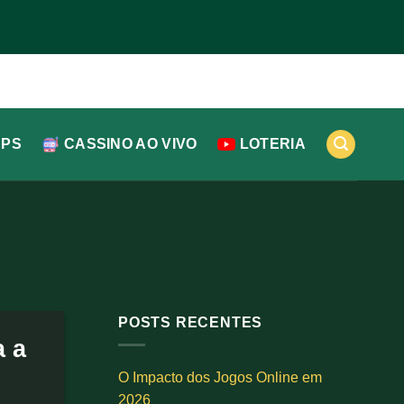
APS
CASSINO AO VIVO
LOTERIA
POSTS RECENTES
a a
O Impacto dos Jogos Online em
2026