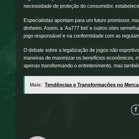
necessidade de proteção do consumidor, estabelece
Especialistas apontam para um futuro promissor, ma
dinheiro. Assim, a 'Aa777 bet' e outros sites seme
jogo responsável e na conformidade com as regula
O debate sobre a legalização de jogos não esportiv
maneiras de maximizar os benefícios econômicos, mi
apenas transformando o entretenimento, mas també
Mais:
Tendências e Transformações no Merca