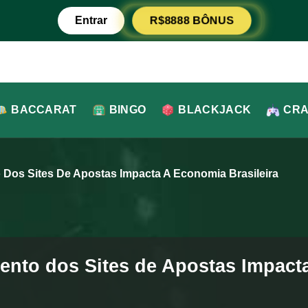
R$8888 BÔNUS
Entrar
BACCARAT
BINGO
BLACKJACK
CR
os Sites De Apostas Impacta A Economia Brasileira
ento dos Sites de Apostas Impact