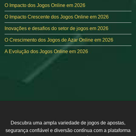
O Impacto dos Jogos Online em 2026
O Impacto Crescente dos Jogos Online em 2026
Inovações e desafios do setor de jogos em 2026
O Crescimento dos Jogos de Azar Online em 2026
A Evolução dos Jogos Online em 2026
Descubra uma ampla variedade de jogos de apostas,
segurança confiável e diversão contínua com a plataforma