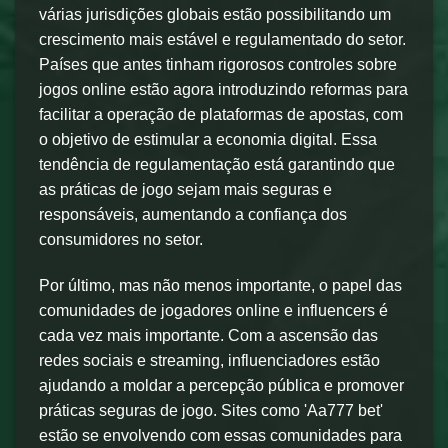
várias jurisdições globais estão possibilitando um
crescimento mais estável e regulamentado do setor.
Países que antes tinham rigorosos controles sobre
jogos online estão agora introduzindo reformas para
facilitar a operação de plataformas de apostas, com
o objetivo de estimular a economia digital. Essa
tendência de regulamentação está garantindo que
as práticas de jogo sejam mais seguras e
responsáveis, aumentando a confiança dos
consumidores no setor.
Por último, mas não menos importante, o papel das
comunidades de jogadores online e influencers é
cada vez mais importante. Com a ascensão das
redes sociais e streaming, influenciadores estão
ajudando a moldar a percepção pública e promover
práticas seguras de jogo. Sites como 'Aa777 bet'
estão se envolvendo com essas comunidades para