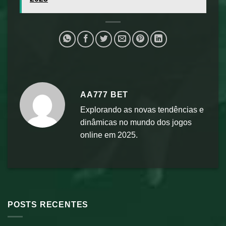
AA777 BET
Explorando as novas tendências e
dinâmicas no mundo dos jogos
online em 2025.
POSTS RECENTES