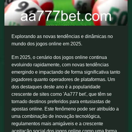
Explorando as novas tendências e dinâmicas no
mundo dos jogos online em 2025.
Em 2025, o cenário dos jogos online continua
evoluindo rapidamente, com novas tendências
emergindo e impactando de forma significativa tanto
jogadores quanto operadores de plataformas. Um
dos destaques deste ano é a popularidade
crescente de sites como 'Aa777 bet', que têm se
tornado destinos preferidos para entusiastas de
apostas online. Este fenômeno pode ser atribuído a
uma combinação de inovação tecnológica,
regulamentos mais amigáveis e a crescente
aceitação social dos jogos online como uma forma