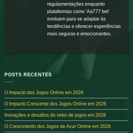
regulamentações enquanto
plataformas como 'Aa777 bet'
evoluem para se adaptar às
tendências e oferecer experiências
mais seguras e emocionantes.
POSTS RECENTES
O Impacto dos Jogos Online em 2026
O Impacto Crescente dos Jogos Online em 2026
Inovações e desafios do setor de jogos em 2026
O Crescimento dos Jogos de Azar Online em 2026