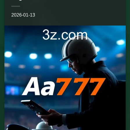
2026-01-13