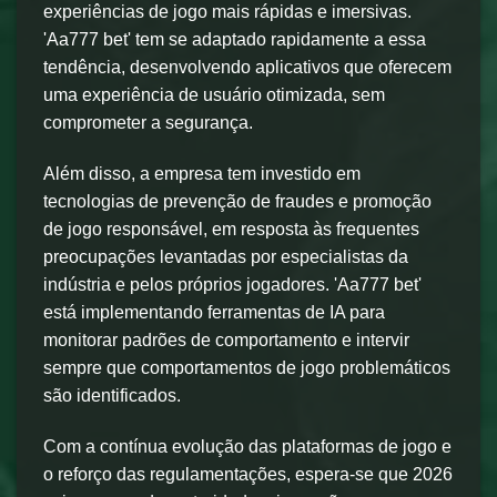
experiências de jogo mais rápidas e imersivas.
'Aa777 bet' tem se adaptado rapidamente a essa
tendência, desenvolvendo aplicativos que oferecem
uma experiência de usuário otimizada, sem
comprometer a segurança.
Além disso, a empresa tem investido em
tecnologias de prevenção de fraudes e promoção
de jogo responsável, em resposta às frequentes
preocupações levantadas por especialistas da
indústria e pelos próprios jogadores. 'Aa777 bet'
está implementando ferramentas de IA para
monitorar padrões de comportamento e intervir
sempre que comportamentos de jogo problemáticos
são identificados.
Com a contínua evolução das plataformas de jogo e
o reforço das regulamentações, espera-se que 2026