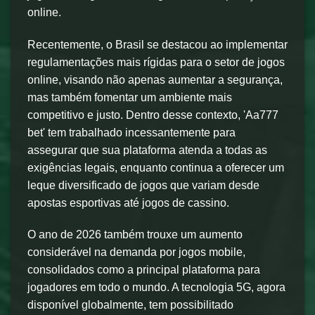
online.
Recentemente, o Brasil se destacou ao implementar
regulamentações mais rígidas para o setor de jogos
online, visando não apenas aumentar a segurança,
mas também fomentar um ambiente mais
competitivo e justo. Dentro desse contexto, 'Aa777
bet' tem trabalhado incessantemente para
assegurar que sua plataforma atenda a todas as
exigências legais, enquanto continua a oferecer um
leque diversificado de jogos que variam desde
apostas esportivas até jogos de cassino.
O ano de 2026 também trouxe um aumento
considerável na demanda por jogos mobile,
consolidados como a principal plataforma para
jogadores em todo o mundo. A tecnologia 5G, agora
disponível globalmente, tem possibilitado