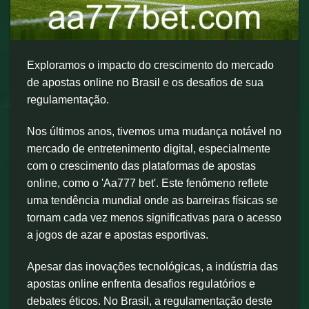
Exploramos o impacto do crescimento do mercado
de apostas online no Brasil e os desafios de sua
regulamentação.
Nos últimos anos, tivemos uma mudança notável no
mercado de entretenimento digital, especialmente
com o crescimento das plataformas de apostas
online, como o 'Aa777 bet'. Este fenômeno reflete
uma tendência mundial onde as barreiras físicas se
tornam cada vez menos significativas para o acesso
a jogos de azar e apostas esportivas.
Apesar das inovações tecnológicas, a indústria das
apostas online enfrenta desafios regulatórios e
debates éticos. No Brasil, a regulamentação deste