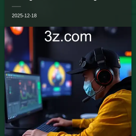
2025-12-18