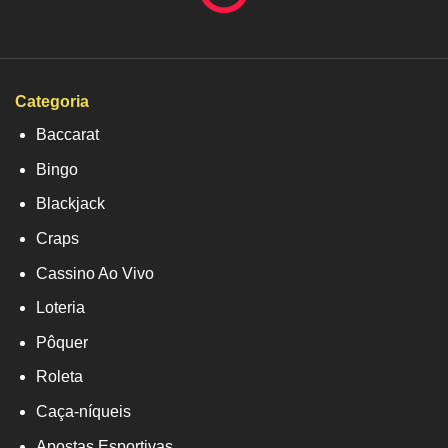
Categoria
Baccarat
Bingo
Blackjack
Craps
Cassino Ao Vivo
Loteria
Pôquer
Roleta
Caça-níqueis
Apostas Esportivas